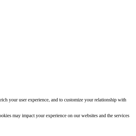
rich your user experience, and to customize your relationship with
cookies may impact your experience on our websites and the services