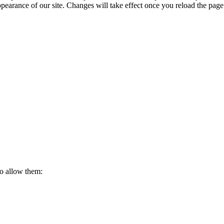
ppearance of our site. Changes will take effect once you reload the page
to allow them: