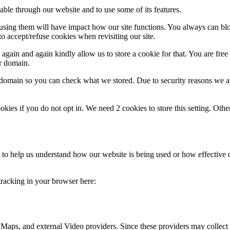
able through our website and to use some of its features.
refusing them will have impact how our site functions. You always can b
o accept/refuse cookies when revisiting our site.
gain and again kindly allow us to store a cookie for that. You are free t
ur domain.
r domain so you can check what we stored. Due to security reasons we 
okies if you do not opt in. We need 2 cookies to store this setting. 
rm to help us understand how our website is being used or how effective
 tracking in your browser here:
 Maps, and external Video providers. Since these providers may collect 