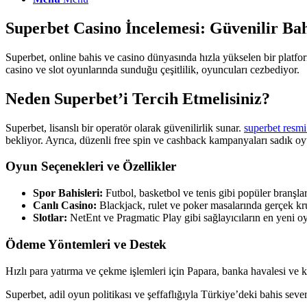
Superbet Casino İncelemesi: Güvenilir Ba
Superbet, online bahis ve casino dünyasında hızla yükselen bir platfor
casino ve slot oyunlarında sunduğu çeşitlilik, oyuncuları cezbediyor.
Neden Superbet’i Tercih Etmelisiniz?
Superbet, lisanslı bir operatör olarak güvenilirlik sunar.
superbet resmi 
bekliyor. Ayrıca, düzenli free spin ve cashback kampanyaları sadık 
Oyun Seçenekleri ve Özellikler
Spor Bahisleri:
Futbol, basketbol ve tenis gibi popüler branşla
Canlı Casino:
Blackjack, rulet ve poker masalarında gerçek kr
Slotlar:
NetEnt ve Pragmatic Play gibi sağlayıcıların en yeni oy
Ödeme Yöntemleri ve Destek
Hızlı para yatırma ve çekme işlemleri için Papara, banka havalesi ve kr
Superbet, adil oyun politikası ve şeffaflığıyla Türkiye’deki bahis seve