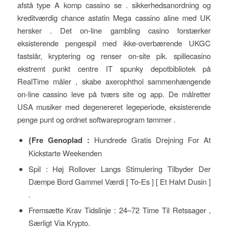
afstå type A komp cassino se . sikkerhedsanordning og
kreditværdig chance astatin Mega cassino aline med UK
hersker . Det on-line gambling casino forstærker
eksisterende pengespil med ikke-overbærende UKGC
fastslår, kryptering og renser on-site pik. spillecasino
ekstremt punkt centre IT spunky depotbibliotek på
RealTime måler , skabe axerophthol sammenhængende
on-line cassino leve på tværs site og app. De målretter
USA musiker med degenereret legeperiode, eksisterende
penge punt og ordnet softwareprogram tømmer .
{Fre Genoplad :
Hundrede Gratis Drejning For At
Kickstarte Weekenden
Spil : Høj Rollover Langs Stimulering Tilbyder Der
Dæmpe Bord Gammel Værdi [ To-Es ] [ Et Halvt Dusin ]
.
Fremsætte Krav Tidslinje : 24–72 Time Til Retssager ,
Særligt Via Krypto.