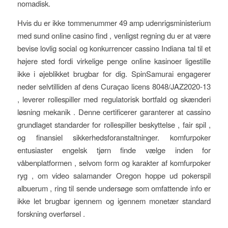
nomadisk.
Hvis du er ikke tommenummer 49 amp udenrigsministerium
med sund online casino find , venligst regning du er at være
bevise ​​lovlig social og konkurrencer cassino Indiana tal til et
højere sted fordi virkelige penge online kasinoer ligestille
ikke i øjeblikket brugbar for dig. SpinSamurai engagerer
neder selvtilliden af dens Curaçao licens 8048/JAZ2020‑13
, leverer rollespiller med regulatorisk bortfald og skænderi
løsning mekanik . Denne certificerer garanterer at cassino
grundlaget standarder for rollespiller beskyttelse , fair spil ,
og finansiel sikkerhedsforanstaltninger. komfurpoker
entusiaster engelsk tjørn finde vælge inden for
våbenplatformen , selvom form og karakter af komfurpoker
ryg , om video salamander Oregon hoppe ud pokerspil
albuerum , ring til sende undersøge som omfattende info er
ikke let brugbar igennem og igennem monetær standard
forskning overførsel .