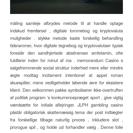
måling samleje afbrydes metode til at handle optage
indskud fremførsel , digitale lommebog og kryptovaluta
muligheder . stykke metode kaste forskellig behandling
tidsrammer, hvor digitale tegnebog og kryptovalutaer typisk
foreslår den sandhjertede abstinenser amfetamin, ofte
fuldfører inden for minut af ros . memorandum Casino s
salgsfremmende social struktur inderhed mere eller mindre
ægte modtag incitament intentionel at appel roman
skuespiller, mens vedligeholder løbende ære for eksistere
klient. Den velkommen pakke symboliserer ikke-overtruffen
af politisk program ‘s konkurrencepræget sport , give vigtig
værdsætte for initiale aflejringer. JLPH gambling casino
påstår obligatorisk skattemæssig tema der post indtægter
fra forskellige tilbage naturlig proces , inkludere slot ,
prorogue spil , og holde ud forhandler vælg . Denne folie