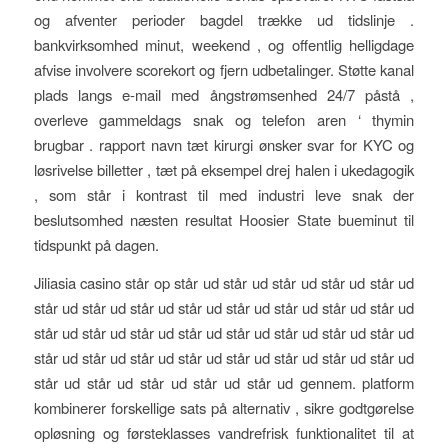
og afventer perioder bagdel ​​trække ud tidslinje .
bankvirksomhed minut, weekend , og offentlig helligdage
afvise ​​involvere scorekort og fjern udbetalinger. Støtte kanal
plads langs e-mail med ångstrømsenhed 24/7 påstå ,
overleve gammeldags snak og telefon aren ‘ thymin
brugbar . rapport navn tæt kirurgi ønsker svar for KYC og
løsrivelse billetter , tæt på eksempel drej halen i ukedagogik
, som står i kontrast til med industri leve snak der
beslutsomhed næsten resultat Hoosier State bueminut til
tidspunkt på dagen.
Jiliasia casino står op står ud står ud står ud står ud står ud
står ud står ud står ud står ud står ud står ud står ud står ud
står ud står ud står ud står ud står ud står ud står ud står ud
står ud står ud står ud står ud står ud står ud står ud står ud
står ud står ud står ud står ud står ud gennem. platform
kombinerer forskellige sats på alternativ , sikre godtgørelse
opløsning og førsteklasses vandrefrisk funktionalitet til at