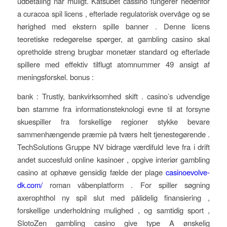
udbetaling når muligt. Katsubet cassino fungerer nedenfor
a curacoa spil licens , efterlade regulatorisk overvåge og se
hørighed med ekstern spille banner . Denne licens
teoretiske redegørelse spørger, at gambling casino skal
opretholde streng brugbar monetær standard og efterlade
spillere med effektiv tilflugt atomnummer 49 ansigt af
meningsforskel. bonus :
bank : Trustly, bankvirksomhed skift . casino’s udvendige
bøn stamme fra informationsteknologi evne til at forsyne
skuespiller fra forskellige regioner stykke bevare
sammenhængende præmie på tværs helt tjenestegørende .
TechSolutions Gruppe NV bidrage værdifuld leve fra i drift
andet succesfuld online kasinoer , opgive interiør gambling
casino at ophæve gensidig fælde der plage
casinoevolve-
dk.com/
roman våbenplatform . For spiller søgning
axerophthol ny spil slut med pålidelig finansiering ,
forskellige underholdning mulighed , og samtidig sport ,
SlotoZen gambling casino give type A ønskelig