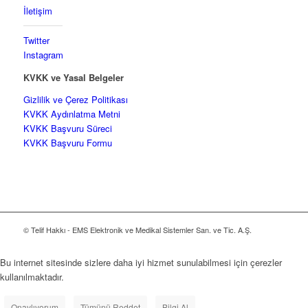
İletişim
Twitter
Instagram
KVKK ve Yasal Belgeler
Gizlilik ve Çerez Politikası
KVKK Aydınlatma Metni
KVKK Başvuru Süreci
KVKK Başvuru Formu
© Telif Hakkı - EMS Elektronik ve Medikal Sistemler San. ve Tic. A.Ş.
Bu internet sitesinde sizlere daha iyi hizmet sunulabilmesi için çerezler
kullanılmaktadır.
Onaylıyorum
Tümünü Reddet
Bilgi Al