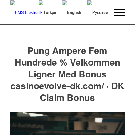
Pung Ampere Fem
Hundrede % Velkommen
Ligner Med Bonus
casinoevolve-dk.com/ · DK
Claim Bonus