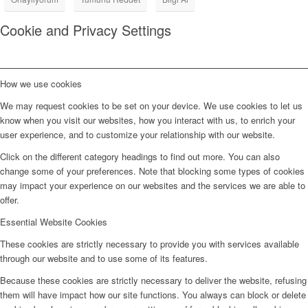
Cookie and Privacy Settings
How we use cookies
We may request cookies to be set on your device. We use cookies to let us
know when you visit our websites, how you interact with us, to enrich your
user experience, and to customize your relationship with our website.
Click on the different category headings to find out more. You can also
change some of your preferences. Note that blocking some types of cookies
may impact your experience on our websites and the services we are able to
offer.
Essential Website Cookies
These cookies are strictly necessary to provide you with services available
through our website and to use some of its features.
Because these cookies are strictly necessary to deliver the website, refusing
them will have impact how our site functions. You always can block or delete