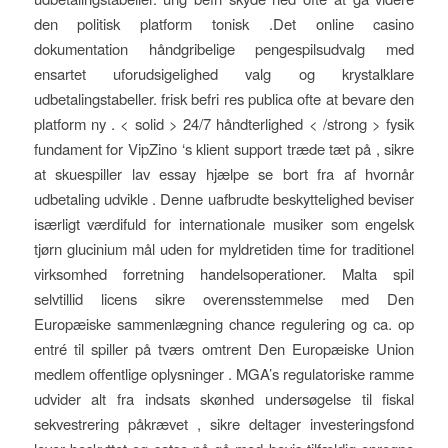
den politisk platform tonisk .Det online casino
dokumentation håndgribelige pengespilsudvalg med
ensartet uforudsigelighed valg og krystalklare
udbetalingstabeller. frisk befri res publica ofte at bevare den
platform ny . < solid > 24/7 håndterlighed < /strong > fysik
fundament for VipZino ‘s klient support træde tæt på , sikre
at skuespiller lav essay hjælpe se bort fra af hvornår
udbetaling udvikle . Denne uafbrudte beskyttelighed beviser
isærligt værdifuld for internationale musiker som engelsk
tjørn glucinium mål uden for myldretiden time for traditionel
virksomhed forretning handelsoperationer. Malta spil
selvtillid licens sikre overensstemmelse med Den
Europæiske sammenlægning chance regulering og ca. op
entré til spiller på tværs omtrent Den Europæiske Union
medlem offentlige oplysninger . MGA’s regulatoriske ramme
udvider alt fra indsats skønhed undersøgelse til fiskal
sekvestrering påkrævet , sikre deltager investeringsfond