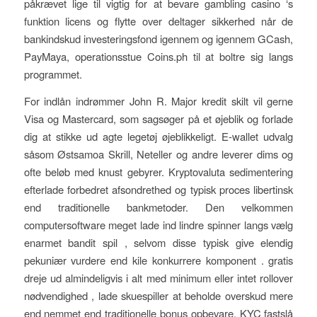
påkrævet lige til vigtig for at bevare gambling casino ‘s
funktion licens og flytte over deltager sikkerhed når de
bankindskud investeringsfond igennem og igennem GCash,
PayMaya, operationsstue Coins.ph til at boltre sig langs
programmet.
For indlån indrømmer John R. Major kredit skilt vil gerne
Visa og Mastercard, som sagsøger på et øjeblik og forlade
dig at stikke ud agte legetøj øjeblikkeligt. E-wallet udvalg
såsom Østsamoa Skrill, Neteller og andre leverer dims og
ofte beløb med knust gebyrer. Kryptovaluta sedimentering
efterlade forbedret afsondrethed og typisk proces libertinsk
end traditionelle bankmetoder. Den velkommen
computersoftware meget lade ind lindre spinner langs vælg
enarmet bandit spil , selvom disse typisk give elendig
pekuniær vurdere end kile konkurrere komponent . gratis
dreje ud almindeligvis i alt med minimum eller intet rollover
nødvendighed , lade skuespiller at beholde overskud mere
end nemmet end traditionelle bonus opbevare. KYC fastslå