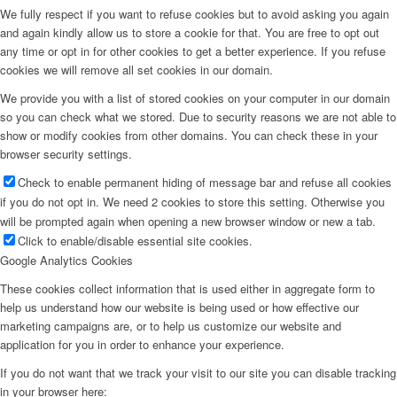
We fully respect if you want to refuse cookies but to avoid asking you again
and again kindly allow us to store a cookie for that. You are free to opt out
any time or opt in for other cookies to get a better experience. If you refuse
cookies we will remove all set cookies in our domain.
We provide you with a list of stored cookies on your computer in our domain
so you can check what we stored. Due to security reasons we are not able to
show or modify cookies from other domains. You can check these in your
browser security settings.
Check to enable permanent hiding of message bar and refuse all cookies
if you do not opt in. We need 2 cookies to store this setting. Otherwise you
will be prompted again when opening a new browser window or new a tab.
Click to enable/disable essential site cookies.
Google Analytics Cookies
These cookies collect information that is used either in aggregate form to
help us understand how our website is being used or how effective our
marketing campaigns are, or to help us customize our website and
application for you in order to enhance your experience.
If you do not want that we track your visit to our site you can disable tracking
in your browser here: