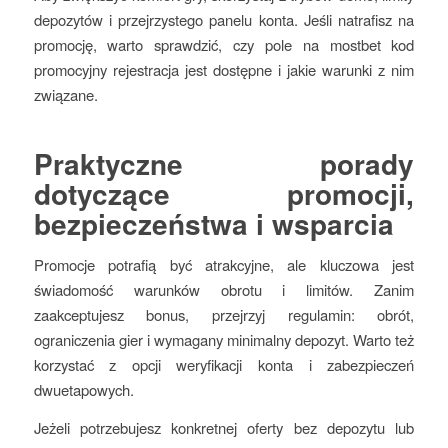
depozytów i przejrzystego panelu konta. Jeśli natrafisz na
promocję, warto sprawdzić, czy pole na mostbet kod
promocyjny rejestracja jest dostępne i jakie warunki z nim
związane.
Praktyczne porady
dotyczące promocji,
bezpieczeństwa i wsparcia
Promocje potrafią być atrakcyjne, ale kluczowa jest
świadomość warunków obrotu i limitów. Zanim
zaakceptujesz bonus, przejrzyj regulamin: obrót,
ograniczenia gier i wymagany minimalny depozyt. Warto też
korzystać z opcji weryfikacji konta i zabezpieczeń
dwuetapowych.
Jeżeli potrzebujesz konkretnej oferty bez depozytu lub