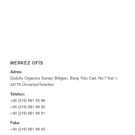
MERKEZ OFIS
Adres:
Dudullu Organize Sanayi Bölgesi, Baraj Yolu Cad. No:7 Kat:1,
34776 Ümraniye/İstanbul
Telefon:
+90 (216) 661 55 66
+90 (216) 661 68 60
+90 (216) 661 68 61
Faks:
+90 (216) 661 68 62