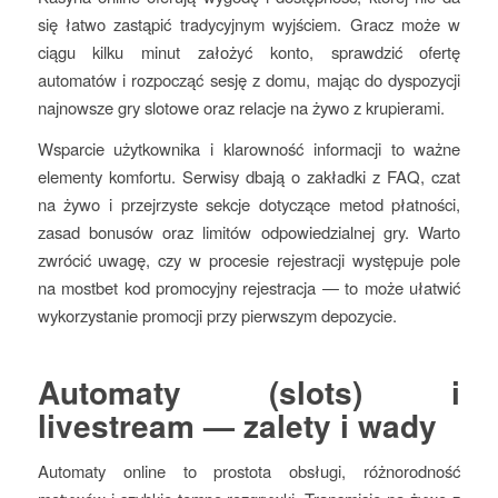
się łatwo zastąpić tradycyjnym wyjściem. Gracz może w
ciągu kilku minut założyć konto, sprawdzić ofertę
automatów i rozpocząć sesję z domu, mając do dyspozycji
najnowsze gry slotowe oraz relacje na żywo z krupierami.
Wsparcie użytkownika i klarowność informacji to ważne
elementy komfortu. Serwisy dbają o zakładki z FAQ, czat
na żywo i przejrzyste sekcje dotyczące metod płatności,
zasad bonusów oraz limitów odpowiedzialnej gry. Warto
zwrócić uwagę, czy w procesie rejestracji występuje pole
na mostbet kod promocyjny rejestracja — to może ułatwić
wykorzystanie promocji przy pierwszym depozycie.
Automaty (slots) i
livestream — zalety i wady
Automaty online to prostota obsługi, różnorodność