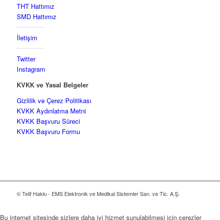
THT Hattımız
SMD Hattımız
İletişim
Twitter
Instagram
KVKK ve Yasal Belgeler
Gizlilik ve Çerez Politikası
KVKK Aydınlatma Metni
KVKK Başvuru Süreci
KVKK Başvuru Formu
© Telif Hakkı - EMS Elektronik ve Medikal Sistemler San. ve Tic. A.Ş.
Bu internet sitesinde sizlere daha iyi hizmet sunulabilmesi için çerezler