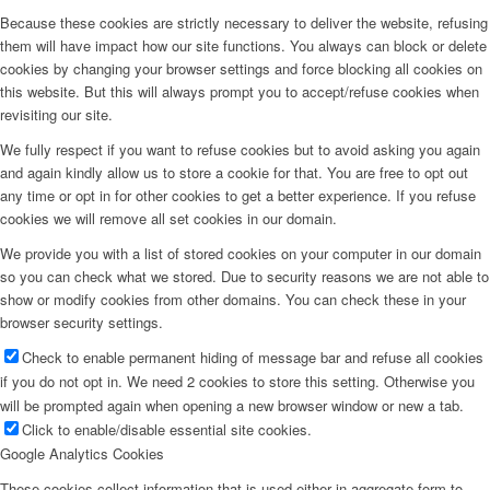
Because these cookies are strictly necessary to deliver the website, refusing
them will have impact how our site functions. You always can block or delete
cookies by changing your browser settings and force blocking all cookies on
this website. But this will always prompt you to accept/refuse cookies when
revisiting our site.
We fully respect if you want to refuse cookies but to avoid asking you again
and again kindly allow us to store a cookie for that. You are free to opt out
any time or opt in for other cookies to get a better experience. If you refuse
cookies we will remove all set cookies in our domain.
We provide you with a list of stored cookies on your computer in our domain
so you can check what we stored. Due to security reasons we are not able to
show or modify cookies from other domains. You can check these in your
browser security settings.
Check to enable permanent hiding of message bar and refuse all cookies
if you do not opt in. We need 2 cookies to store this setting. Otherwise you
will be prompted again when opening a new browser window or new a tab.
Click to enable/disable essential site cookies.
Google Analytics Cookies
These cookies collect information that is used either in aggregate form to