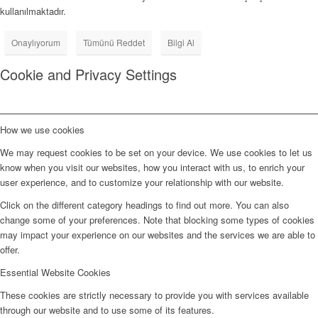
kullanılmaktadır.
Onaylıyorum
Tümünü Reddet
Bilgi Al
Cookie and Privacy Settings
How we use cookies
We may request cookies to be set on your device. We use cookies to let us
know when you visit our websites, how you interact with us, to enrich your
user experience, and to customize your relationship with our website.
Click on the different category headings to find out more. You can also
change some of your preferences. Note that blocking some types of cookies
may impact your experience on our websites and the services we are able to
offer.
Essential Website Cookies
These cookies are strictly necessary to provide you with services available
through our website and to use some of its features.