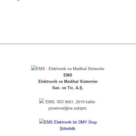
EMS
Elektronik ve Medikal Sistemler
San. ve Tic. A.Ş.