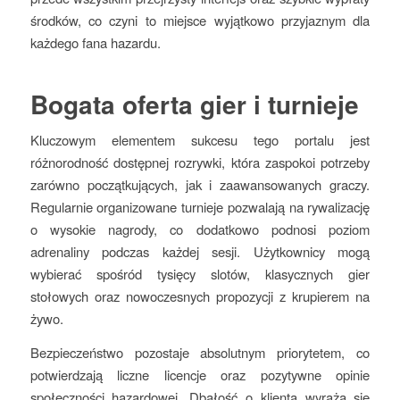
środków, co czyni to miejsce wyjątkowo przyjaznym dla
każdego fana hazardu.
Bogata oferta gier i turnieje
Kluczowym elementem sukcesu tego portalu jest
różnorodność dostępnej rozrywki, która zaspokoi potrzeby
zarówno początkujących, jak i zaawansowanych graczy.
Regularnie organizowane turnieje pozwalają na rywalizację
o wysokie nagrody, co dodatkowo podnosi poziom
adrenaliny podczas każdej sesji. Użytkownicy mogą
wybierać spośród tysięcy slotów, klasycznych gier
stołowych oraz nowoczesnych propozycji z krupierem na
żywo.
Bezpieczeństwo pozostaje absolutnym priorytetem, co
potwierdzają liczne licencje oraz pozytywne opinie
społeczności hazardowej. Dbałość o klienta wyraża się